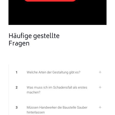
Häufige gestellte
Fragen
1
Welche Arten der Gestaltung gibt es?
2
Was muss ich im Schadensfall als erstes
machen?
3
Müssen Handwerker die Baustelle Sauber
hinterlassen